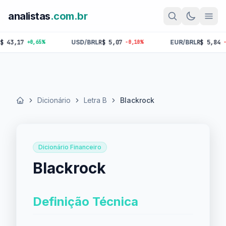
analistas
.com.br
,17
USD/BRL
R$ 5,07
EUR/BRL
R$ 5,84
+0,65%
-0,10%
-0,18%
Dicionário
Letra B
Blackrock
Início
Dicionário Financeiro
Blackrock
Definição Técnica