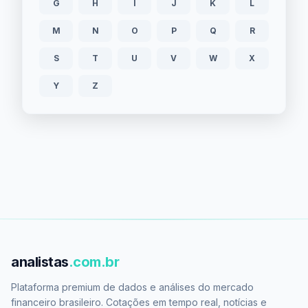
G
H
I
J
K
L
M
N
O
P
Q
R
S
T
U
V
W
X
Y
Z
analistas
.com.br
Plataforma premium de dados e análises do mercado
financeiro brasileiro. Cotações em tempo real, notícias e