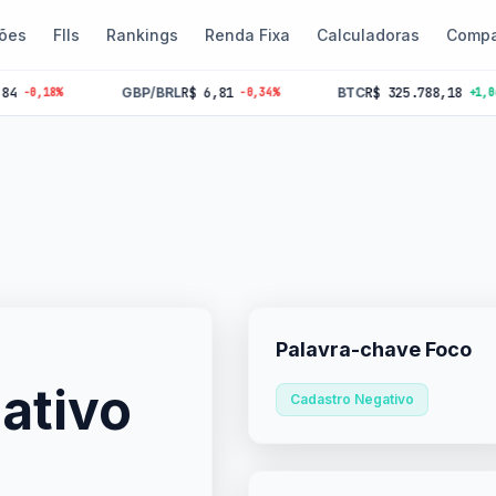
ões
FIIs
Rankings
Renda Fixa
Calculadoras
Compa
GBP/BRL
R$ 6,81
BTC
R$ 325.788,18
8%
-0,34%
+1,06%
Palavra-chave Foco
ativo
Cadastro Negativo