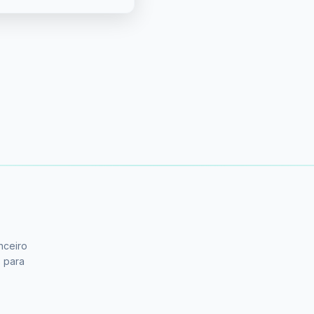
nceiro
s para