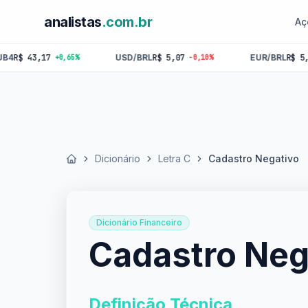
analistas
.com.br
Aç
3,17
USD/BRL
R$ 5,07
EUR/BRL
R$ 5,84
+0,65%
-0,10%
-0,1
Dicionário
Letra C
Cadastro Negativo
Início
Dicionário Financeiro
Cadastro Neg
Definição Técnica