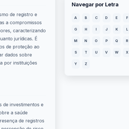
Navegar por Letra
smo de registro e
A
B
C
D
E
F
das a compromissos
G
H
I
J
K
L
ores, caracterizando
uanto jurídicas. É
M
N
O
P
Q
R
ãos de proteção ao
S
T
U
V
W
X
ar dados sobre
a por instituições
Y
Z
s de investimentos e
sobre a saúde
resença de registros
 percepção de risco