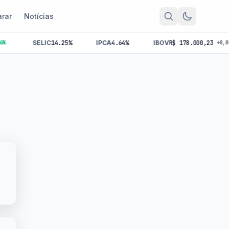
rar
Notícias
SELIC
14.25%
IPCA
4.64%
IBOV
R$ 178.000,23
+0,00%