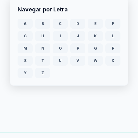
Navegar por Letra
A
B
C
D
E
F
G
H
I
J
K
L
M
N
O
P
Q
R
S
T
U
V
W
X
Y
Z