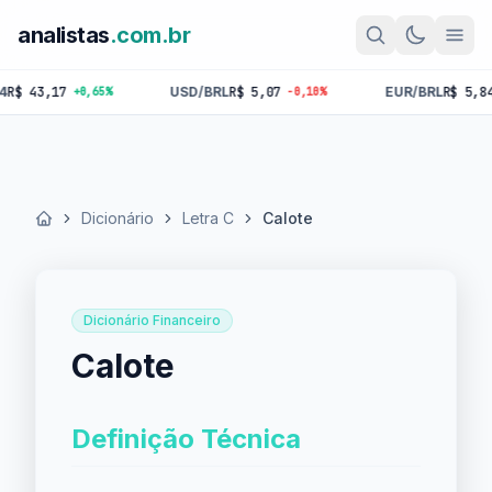
analistas
.com.br
43,17
USD/BRL
R$ 5,07
EUR/BRL
R$ 5,84
+0,65%
-0,10%
-0,
Dicionário
Letra C
Calote
Início
Dicionário Financeiro
Calote
Definição Técnica