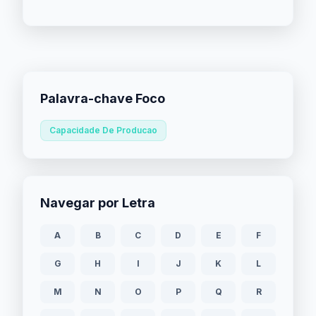
Palavra-chave Foco
Capacidade De Producao
Navegar por Letra
A
B
C
D
E
F
G
H
I
J
K
L
M
N
O
P
Q
R