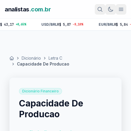
analistas
.com.br
,17
USD/BRL
R$ 5,07
EUR/BRL
R$ 5,84
+0,65%
-0,10%
-0,18%
Dicionário
Letra C
Início
Capacidade De Producao
Dicionário Financeiro
Capacidade De
Producao