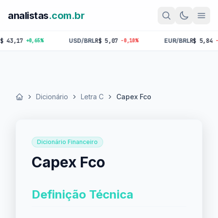
analistas
.com.br
17
USD/BRL
R$ 5,07
EUR/BRL
R$ 5,84
+0,65%
-0,10%
-0,18%
Dicionário
Letra C
Capex Fco
Início
Dicionário Financeiro
Capex Fco
Definição Técnica