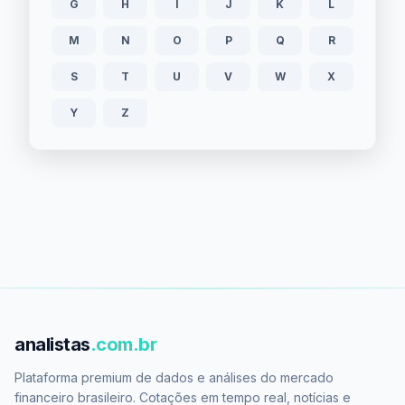
G
H
I
J
K
L
M
N
O
P
Q
R
S
T
U
V
W
X
Y
Z
analistas
.com.br
Plataforma premium de dados e análises do mercado
financeiro brasileiro. Cotações em tempo real, notícias e