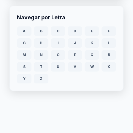
Navegar por Letra
A
B
C
D
E
F
G
H
I
J
K
L
M
N
O
P
Q
R
S
T
U
V
W
X
Y
Z