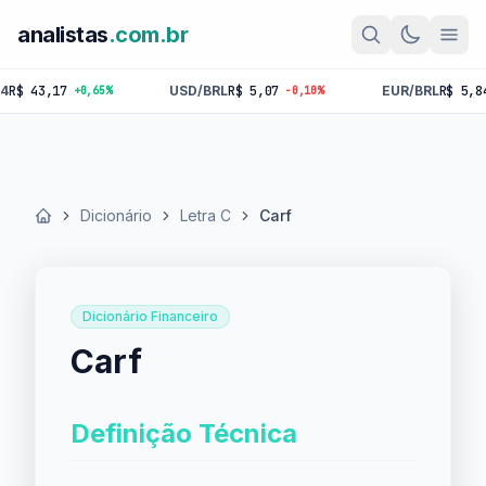
analistas
.com.br
43,17
USD/BRL
R$ 5,07
EUR/BRL
R$ 5,84
+0,65%
-0,10%
-0,1
Dicionário
Letra C
Carf
Início
Dicionário Financeiro
Carf
Definição Técnica