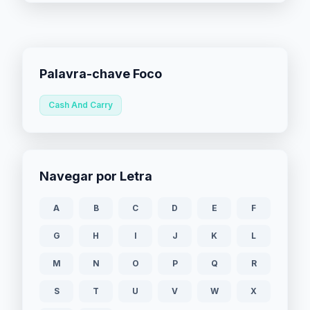
Palavra-chave Foco
Cash And Carry
Navegar por Letra
A
B
C
D
E
F
G
H
I
J
K
L
M
N
O
P
Q
R
S
T
U
V
W
X