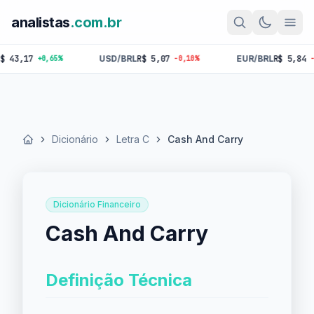
analistas
.com.br
,17
USD/BRL
R$ 5,07
EUR/BRL
R$ 5,84
+0,65%
-0,10%
-0,18%
Dicionário
Letra C
Cash And Carry
Início
Dicionário Financeiro
Cash And Carry
Definição Técnica