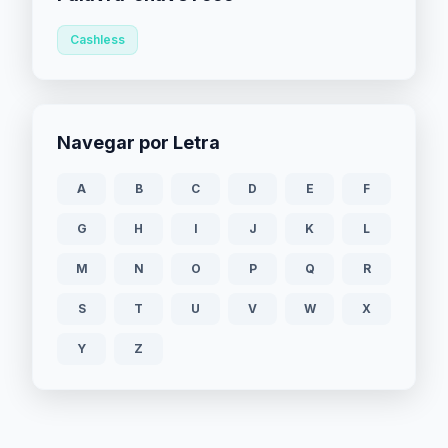
Cashless
Navegar por Letra
A
B
C
D
E
F
G
H
I
J
K
L
M
N
O
P
Q
R
S
T
U
V
W
X
Y
Z