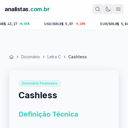
analistas
.com.br
43,17
USD/BRL
R$ 5,07
EUR/BRL
R$ 5,84
+0,65%
-0,10%
-0,
Dicionário
Letra C
Cashless
Início
Dicionário Financeiro
Cashless
Definição Técnica