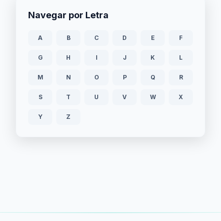
Navegar por Letra
A
B
C
D
E
F
G
H
I
J
K
L
M
N
O
P
Q
R
S
T
U
V
W
X
Y
Z