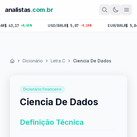
analistas
.com.br
 43,17
USD/BRL
R$ 5,07
EUR/BRL
R$ 5,84
+0,65%
-0,10%
-0
Dicionário
Letra C
Ciencia De Dados
Início
Dicionário Financeiro
Ciencia De Dados
Definição Técnica