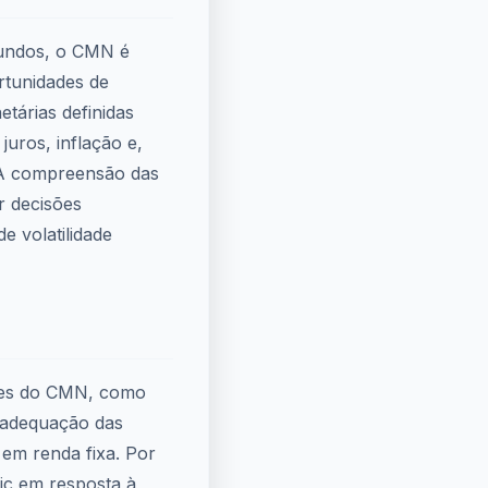
 fundos, o CMN é
rtunidades de
tárias definidas
juros, inflação e,
. A compreensão das
r decisões
e volatilidade
ões do CMN, como
a adequação das
 em renda fixa. Por
ic em resposta à