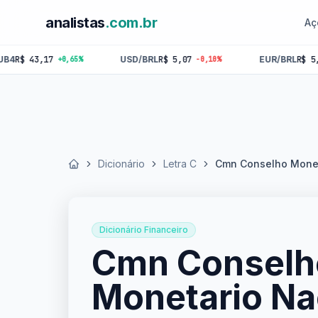
analistas
.com.br
Aç
 43,17
USD/BRL
R$ 5,07
EUR/BRL
R$ 5,84
+0,65%
-0,10%
-0,
Dicionário
Letra C
Cmn Conselho Monet
Início
Dicionário Financeiro
Cmn Conselh
Monetario Na