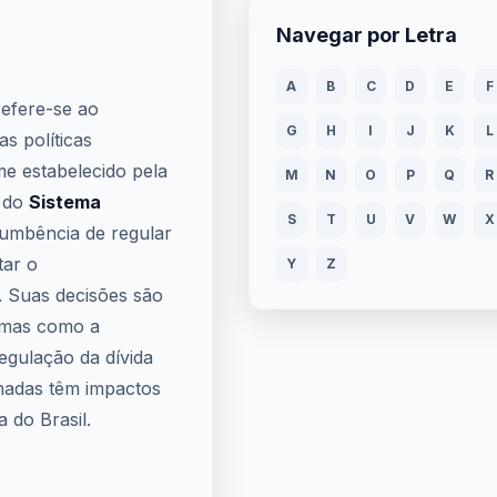
Navegar por Letra
A
B
C
D
E
F
efere-se ao
G
H
I
J
K
L
s políticas
me estabelecido pela
M
N
O
P
Q
R
o do
Sistema
S
T
U
V
W
X
cumbência de regular
tar o
Y
Z
 Suas decisões são
emas como a
gulação da dívida
anadas têm impactos
 do Brasil.