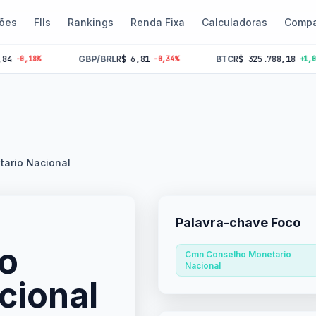
ões
FIIs
Rankings
Renda Fixa
Calculadoras
Compa
GBP/BRL
R$ 6,81
BTC
R$ 325.788,18
18%
-0,34%
+1,06%
ario Nacional
Palavra-chave Foco
o
Cmn Conselho Monetario
Nacional
cional