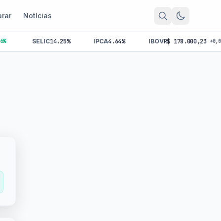
rar
Notícias
SELIC
14.25%
IPCA
4.64%
IBOV
R$ 178.000,23
+0,00%