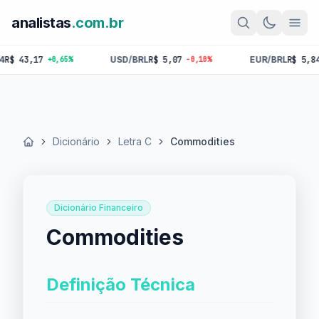
analistas
.com.br
43,17
USD/BRL
R$ 5,07
EUR/BRL
R$ 5,84
+0,65%
-0,10%
-0,
Dicionário
Letra C
Commodities
Início
Dicionário Financeiro
Commodities
Definição Técnica