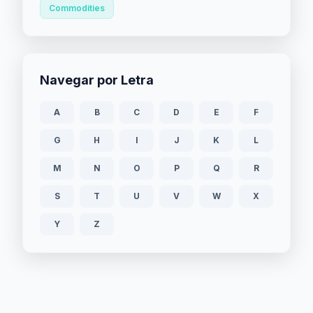
Commodities
Navegar por Letra
A
B
C
D
E
F
G
H
I
J
K
L
M
N
O
P
Q
R
S
T
U
V
W
X
Y
Z