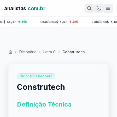
analistas
.com.br
43,17
USD/BRL
R$ 5,07
EUR/BRL
R$ 5,84
+0,65%
-0,10%
-0,
Dicionário
Letra C
Construtech
Início
Dicionário Financeiro
Construtech
Definição Técnica