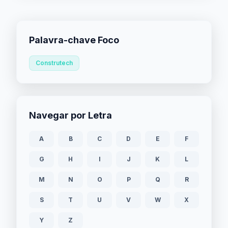
Palavra-chave Foco
Construtech
Navegar por Letra
A
B
C
D
E
F
G
H
I
J
K
L
M
N
O
P
Q
R
S
T
U
V
W
X
Y
Z