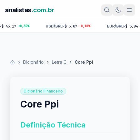
analistas
.com.br
3,17
USD/BRL
R$ 5,07
EUR/BRL
R$ 5,84
+0,65%
-0,10%
-0,18
Dicionário
Letra C
Core Ppi
Início
Dicionário Financeiro
Core Ppi
Definição Técnica