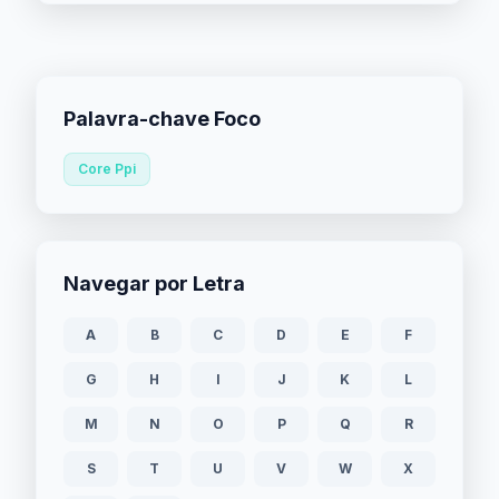
Palavra-chave Foco
Core Ppi
Navegar por Letra
A
B
C
D
E
F
G
H
I
J
K
L
M
N
O
P
Q
R
S
T
U
V
W
X