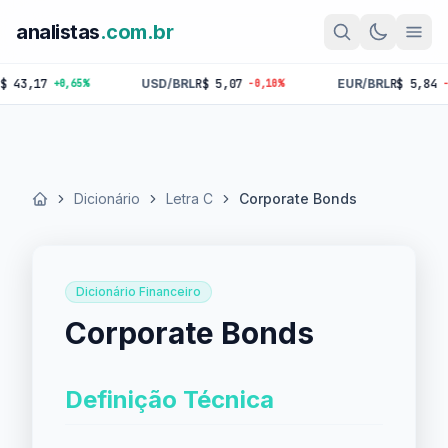
analistas
.com.br
,17
USD/BRL
R$ 5,07
EUR/BRL
R$ 5,84
+0,65%
-0,10%
-0,18%
Dicionário
Letra C
Corporate Bonds
Início
Dicionário Financeiro
Corporate Bonds
Definição Técnica