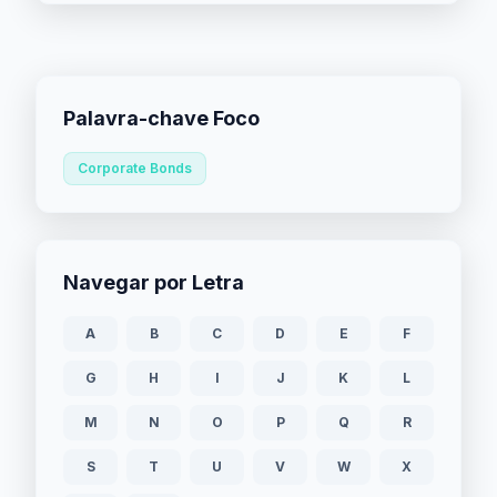
Palavra-chave Foco
Corporate Bonds
Navegar por Letra
A
B
C
D
E
F
G
H
I
J
K
L
M
N
O
P
Q
R
S
T
U
V
W
X