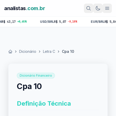
analistas
.com.br
43,17
USD/BRL
R$ 5,07
EUR/BRL
R$ 5,84
+0,65%
-0,10%
-0,1
Dicionário
Letra C
Cpa 10
Início
Dicionário Financeiro
Cpa 10
Definição Técnica