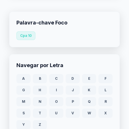
Palavra-chave Foco
Cpa 10
Navegar por Letra
A
B
C
D
E
F
G
H
I
J
K
L
M
N
O
P
Q
R
S
T
U
V
W
X
Y
Z