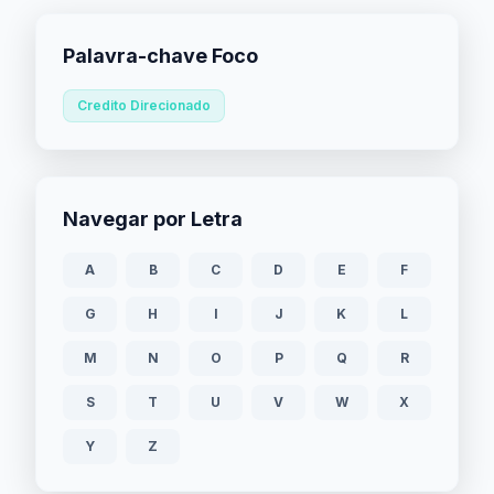
Palavra-chave Foco
Credito Direcionado
Navegar por Letra
A
B
C
D
E
F
G
H
I
J
K
L
M
N
O
P
Q
R
S
T
U
V
W
X
Y
Z