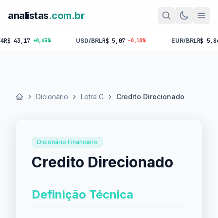
analistas
.com.br
 43,17
USD/BRL
R$ 5,07
EUR/BRL
R$ 5,84
+0,65%
-0,10%
-0
Dicionário
Letra C
Credito Direcionado
Início
Dicionário Financeiro
Credito Direcionado
Definição Técnica