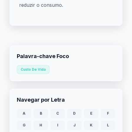
reduzir o consumo.
Palavra-chave Foco
Custo De Vida
Navegar por Letra
A
B
C
D
E
F
G
H
I
J
K
L