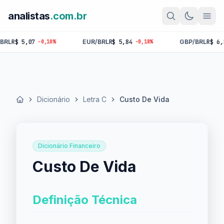
analistas
.com.br
$ 5,07
EUR/BRL
R$ 5,84
GBP/BRL
R$ 6,81
-0,10%
-0,18%
-0
Dicionário
Letra C
Custo De Vida
Início
Dicionário Financeiro
Custo De Vida
Definição Técnica