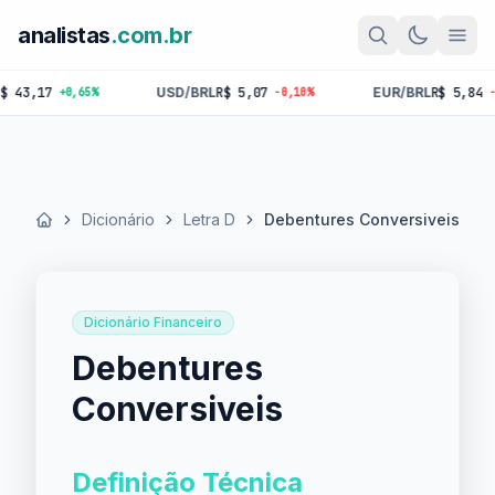
analistas
.com.br
3,17
USD/BRL
R$ 5,07
EUR/BRL
R$ 5,84
+0,65%
-0,10%
-0,18
Dicionário
Letra D
Debentures Conversiveis
Início
Dicionário Financeiro
Debentures
Conversiveis
Definição Técnica