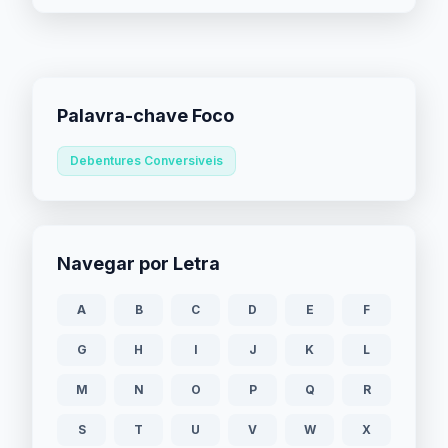
Palavra-chave Foco
Debentures Conversiveis
Navegar por Letra
A
B
C
D
E
F
G
H
I
J
K
L
M
N
O
P
Q
R
S
T
U
V
W
X