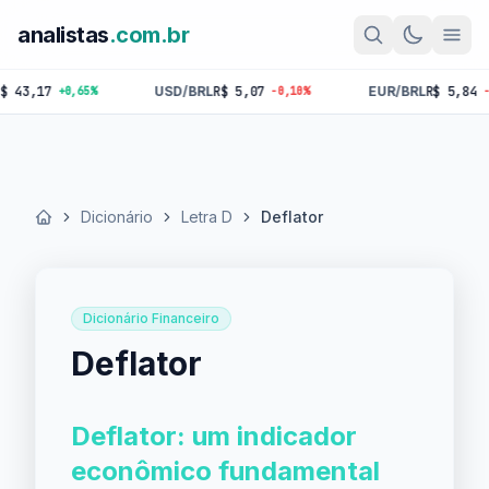
analistas
.com.br
17
USD/BRL
R$ 5,07
EUR/BRL
R$ 5,84
+0,65%
-0,10%
-0,18%
Dicionário
Letra D
Deflator
Início
Dicionário Financeiro
Deflator
Deflator: um indicador
econômico fundamental