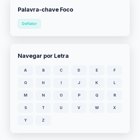
Palavra-chave Foco
Deflator
Navegar por Letra
A
B
C
D
E
F
G
H
I
J
K
L
M
N
O
P
Q
R
S
T
U
V
W
X
Y
Z