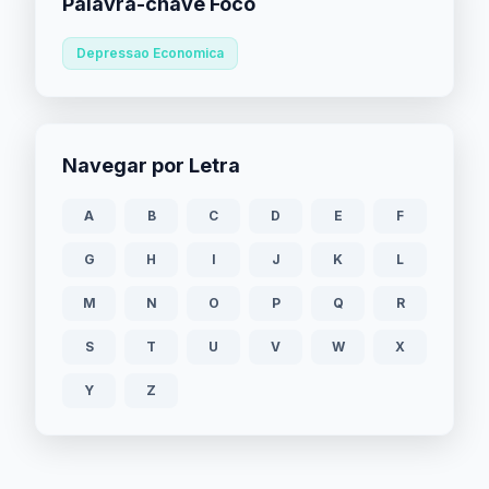
Palavra-chave Foco
Depressao Economica
Navegar por Letra
A
B
C
D
E
F
G
H
I
J
K
L
M
N
O
P
Q
R
S
T
U
V
W
X
Y
Z