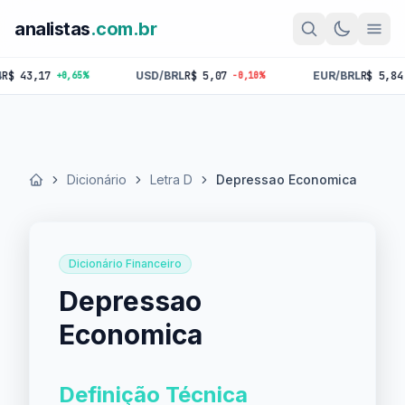
analistas
.com.br
3,17
USD/BRL
R$ 5,07
EUR/BRL
R$ 5,84
+0,65%
-0,10%
-0,1
Dicionário
Letra D
Depressao Economica
Início
Dicionário Financeiro
Depressao
Economica
Definição Técnica