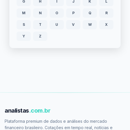
G
H
I
J
K
L
M
N
O
P
Q
R
S
T
U
V
W
X
Y
Z
analistas
.com.br
Plataforma premium de dados e análises do mercado
financeiro brasileiro. Cotações em tempo real, notícias e