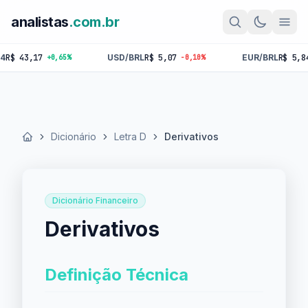
analistas
.com.br
 43,17
USD/BRL
R$ 5,07
EUR/BRL
R$ 5,84
+0,65%
-0,10%
-0,
Dicionário
Letra D
Derivativos
Início
Dicionário Financeiro
Derivativos
Definição Técnica