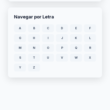
Navegar por Letra
A
B
C
D
E
F
G
H
I
J
K
L
M
N
O
P
Q
R
S
T
U
V
W
X
Y
Z