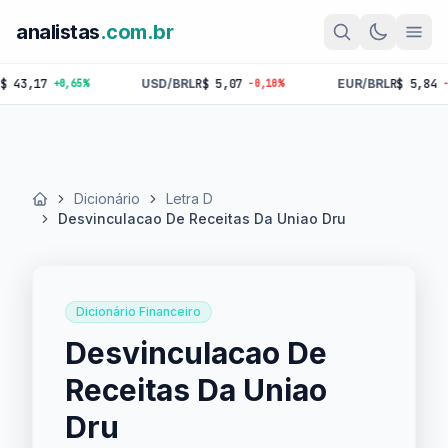
analistas
.com.br
,17
USD/BRL
R$ 5,07
EUR/BRL
R$ 5,84
+0,65%
-0,10%
-0,18%
Dicionário
Letra D
Início
Desvinculacao De Receitas Da Uniao Dru
Dicionário Financeiro
Desvinculacao De
Receitas Da Uniao
Dru