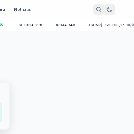
rar
Notícias
SELIC
14.25%
IPCA
4.64%
IBOV
R$ 178.000,23
+0,00%