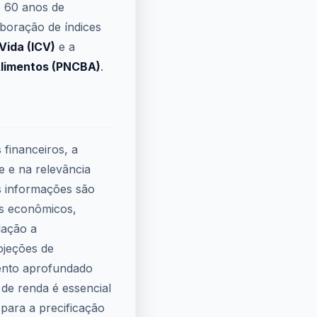
e 60 anos de
boração de índices
Vida (ICV)
e a
Alimentos (PNCBA)
.
 financeiros, a
e e na relevância
as informações são
os econômicos,
lação a
ojeções de
ento aprofundado
de renda é essencial
 para a precificação