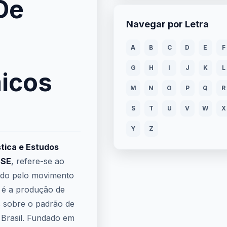
 De
Navegar por Letra
A
B
C
D
E
F
G
H
I
J
K
L
icos
M
N
O
P
Q
R
S
T
U
V
W
X
Y
Z
stica e Estudos
ESE
, refere-se ao
ido pelo movimento
de é a produção de
s sobre o padrão de
Brasil. Fundado em