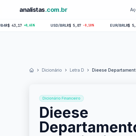
analistas
.com.br
Aç
17
USD/BRL
R$ 5,07
EUR/BRL
R$ 5,84
+0,65%
-0,10%
-0,18%
Dicionário
Letra D
Dieese Departamento
Início
Dicionário Financeiro
Dieese
Departament