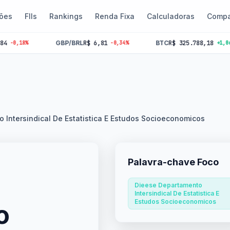
ões
FIIs
Rankings
Renda Fixa
Calculadoras
Compa
GBP/BRL
R$ 6,81
BTC
R$ 325.788,18
-0,34%
+1,06%
 Intersindical De Estatistica E Estudos Socioeconomicos
Palavra-chave Foco
Dieese Departamento
Intersindical De Estatistica E
Estudos Socioeconomicos
o