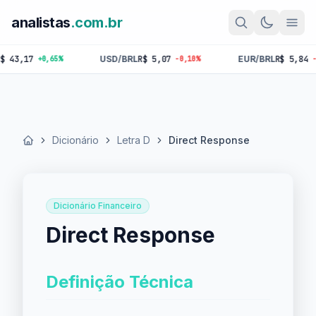
analistas
.com.br
17
USD/BRL
R$ 5,07
EUR/BRL
R$ 5,84
+0,65%
-0,10%
-0,18%
Dicionário
Letra D
Direct Response
Início
Dicionário Financeiro
Direct Response
Definição Técnica