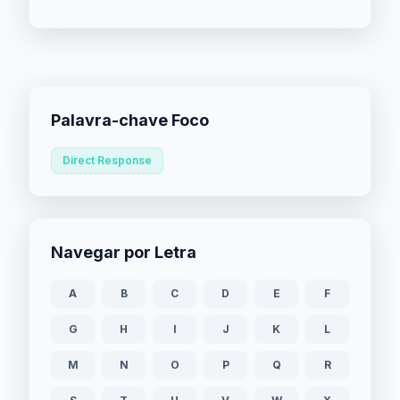
Palavra-chave Foco
Direct Response
Navegar por Letra
A
B
C
D
E
F
G
H
I
J
K
L
M
N
O
P
Q
R