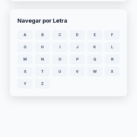
Navegar por Letra
A
B
C
D
E
F
G
H
I
J
K
L
M
N
O
P
Q
R
S
T
U
V
W
X
Y
Z