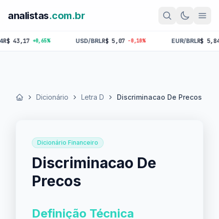
analistas
.com.br
43,17
USD/BRL
R$ 5,07
EUR/BRL
R$ 5,84
+0,65%
-0,10%
-0,
Dicionário
Letra D
Discriminacao De Precos
Início
Dicionário Financeiro
Discriminacao De
Precos
Definição Técnica