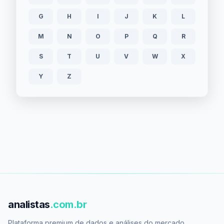
G
H
I
J
K
L
M
N
O
P
Q
R
S
T
U
V
W
X
Y
Z
analistas
.com.br
Plataforma premium de dados e análises do mercado