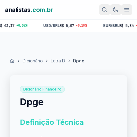
analistas
.com.br
,17
USD/BRL
R$ 5,07
EUR/BRL
R$ 5,84
+0,65%
-0,10%
-0,18%
Dicionário
Letra D
Dpge
Início
Dicionário Financeiro
Dpge
Definição Técnica