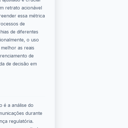
m retrato acionável
reender essa métrica
processos de
ias de diferentes
cionalmente, o uso
 melhor as reais
erenciamento de
da de decisão em
 é a análise do
municações durante
ça regulatória.