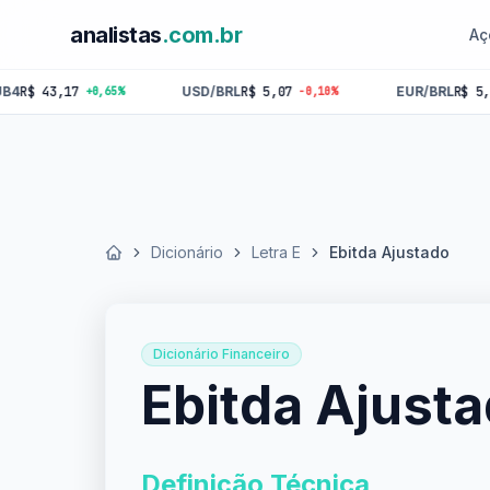
analistas
.com.br
Aç
,17
USD/BRL
R$ 5,07
EUR/BRL
R$ 5,84
+0,65%
-0,10%
-0,18%
Dicionário
Letra E
Ebitda Ajustado
Início
Dicionário Financeiro
Ebitda Ajust
Definição Técnica