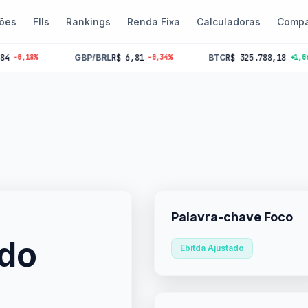
ões
FIIs
Rankings
Renda Fixa
Calculadoras
Compa
GBP/BRL
R$ 6,81
BTC
R$ 325.788,18
-0,34%
+1,06%
Palavra-chave Foco
ado
Ebitda Ajustado