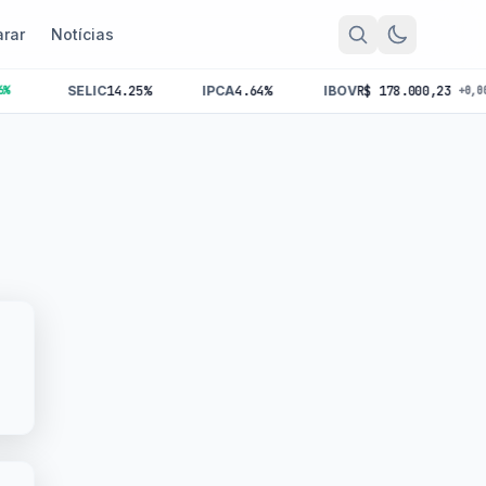
rar
Notícias
SELIC
14.25%
IPCA
4.64%
IBOV
R$ 178.000,23
+0,00%