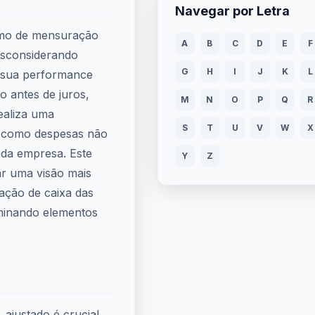
Navegar por Letra
smo de mensuração
A
B
C
D
E
F
esconsiderando
G
H
I
J
K
L
r sua performance
ro antes de juros,
M
N
O
P
Q
R
ealiza uma
S
T
U
V
W
X
s, como despesas não
ada empresa. Este
Y
Z
r uma visão mais
ação de caixa das
minando elementos
 ajustado é crucial