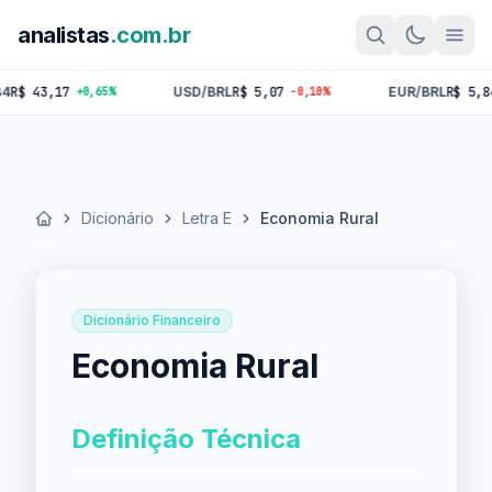
analistas
.com.br
43,17
USD/BRL
R$ 5,07
EUR/BRL
R$ 5,84
+0,65%
-0,10%
-0,
Dicionário
Letra E
Economia Rural
Início
Dicionário Financeiro
Economia Rural
Definição Técnica