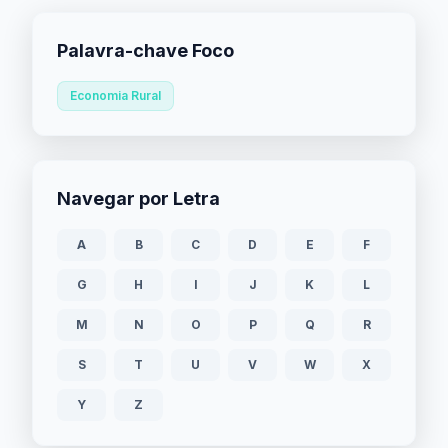
Palavra-chave Foco
Economia Rural
Navegar por Letra
A
B
C
D
E
F
G
H
I
J
K
L
M
N
O
P
Q
R
S
T
U
V
W
X
Y
Z