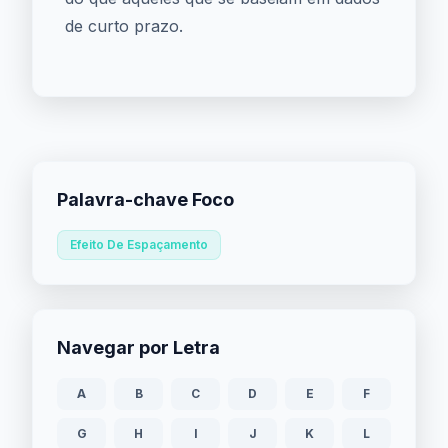
de curto prazo.
Palavra-chave Foco
Efeito De Espaçamento
Navegar por Letra
A
B
C
D
E
F
G
H
I
J
K
L