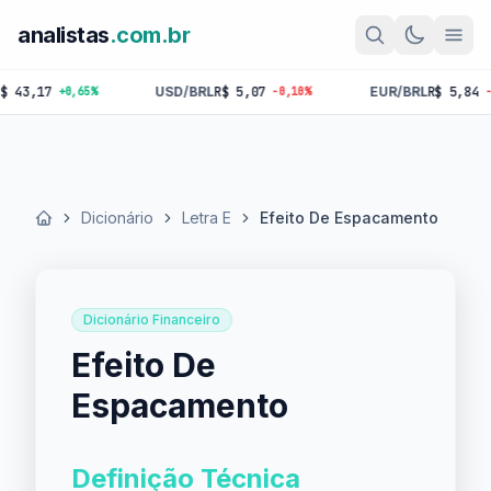
analistas
.com.br
,17
USD/BRL
R$ 5,07
EUR/BRL
R$ 5,84
+0,65%
-0,10%
-0,18%
Dicionário
Letra E
Efeito De Espacamento
Início
Dicionário Financeiro
Efeito De
Espacamento
Definição Técnica