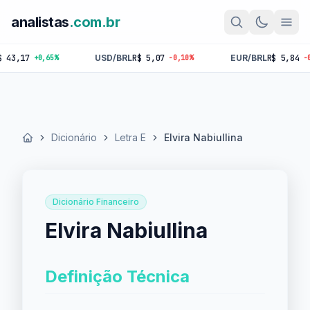
analistas
.com.br
,17
USD/BRL
R$ 5,07
EUR/BRL
R$ 5,84
+0,65%
-0,10%
-0,18%
Dicionário
Letra E
Elvira Nabiullina
Início
Dicionário Financeiro
Elvira Nabiullina
Definição Técnica