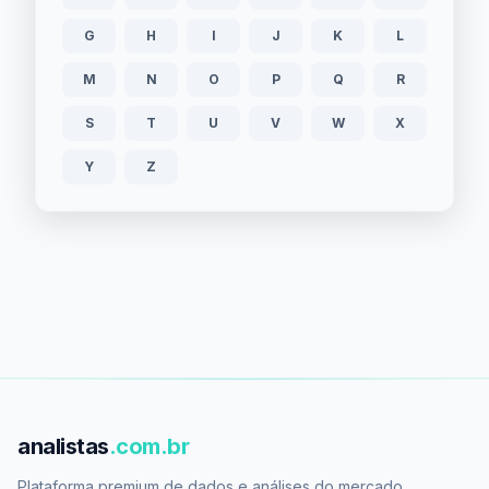
G
H
I
J
K
L
M
N
O
P
Q
R
S
T
U
V
W
X
Y
Z
analistas
.com.br
Plataforma premium de dados e análises do mercado