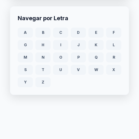
Navegar por Letra
A
B
C
D
E
F
G
H
I
J
K
L
M
N
O
P
Q
R
S
T
U
V
W
X
Y
Z