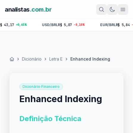
analistas
.com.br
17
USD/BRL
R$ 5,07
EUR/BRL
R$ 5,84
+0,65%
-0,10%
-0,18%
Dicionário
Letra E
Enhanced Indexing
Início
Dicionário Financeiro
Enhanced Indexing
Definição Técnica