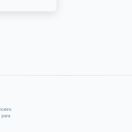
nceiro
s para