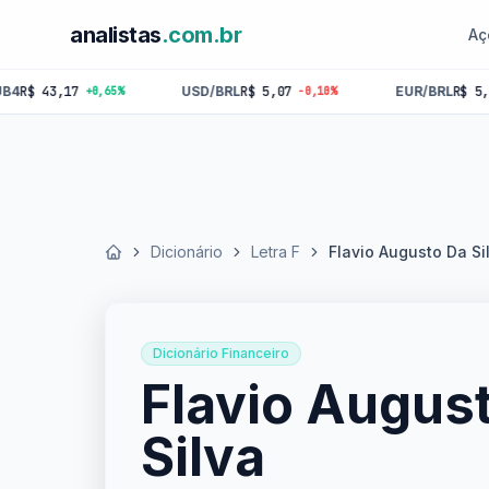
analistas
.com.br
Aç
43,17
USD/BRL
R$ 5,07
EUR/BRL
R$ 5,84
+0,65%
-0,10%
-0,
Dicionário
Letra F
Flavio Augusto Da Si
Início
Dicionário Financeiro
Flavio Augus
Silva