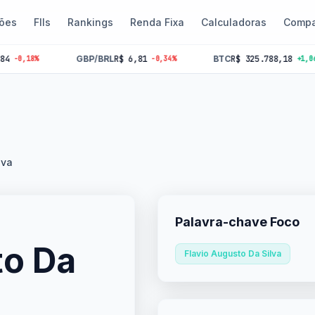
ões
FIIs
Rankings
Renda Fixa
Calculadoras
Compa
GBP/BRL
R$ 6,81
BTC
R$ 325.788,18
18%
-0,34%
+1,06%
lva
Palavra-chave Foco
to Da
Flavio Augusto Da Silva