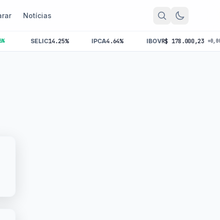
rar
Notícias
SELIC
14.25%
IPCA
4.64%
IBOV
R$ 178.000,23
+0,00%