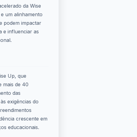
 acelerado da Wise
 e um alinhamento
te podem impactar
 e influenciar as
onal.
ise Up, que
e mais de 40
ento das
às exigências do
reendimentos
ndência crescente em
ços educacionais.