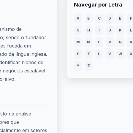
Navegar por Letra
A
B
C
D
E
F
canismo de
G
H
I
J
K
L
o, sendo o fundador
M
N
O
P
Q
R
mas focada em
do da língua inglesa.
S
T
U
V
W
X
identificar nichos de
Y
Z
 negócios escalável
o-alvo.
sto na análise
tores que
cialmente em setores