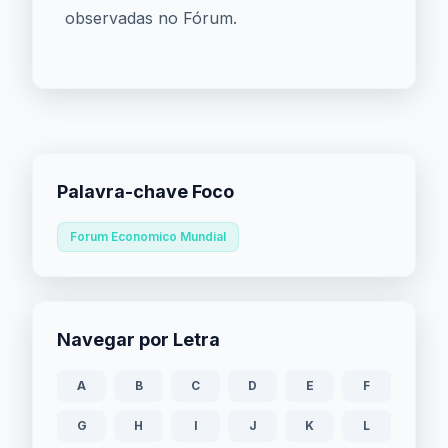
observadas no Fórum.
Palavra-chave Foco
Forum Economico Mundial
Navegar por Letra
A
B
C
D
E
F
G
H
I
J
K
L