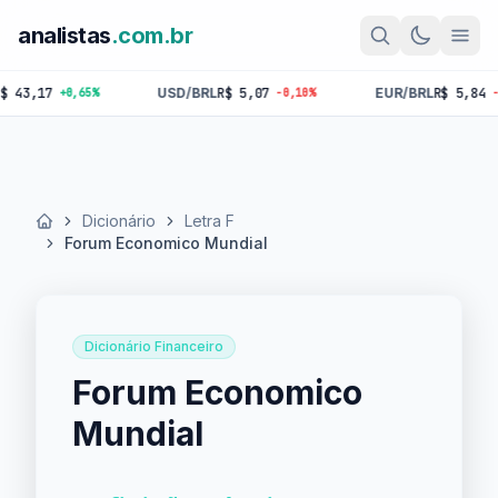
analistas
.com.br
,17
USD/BRL
R$ 5,07
EUR/BRL
R$ 5,84
+0,65%
-0,10%
-0,18%
Dicionário
Letra F
Início
Forum Economico Mundial
Dicionário Financeiro
Forum Economico
Mundial