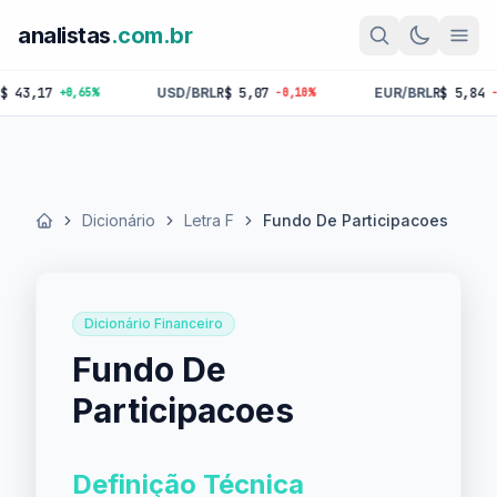
analistas
.com.br
17
USD/BRL
R$ 5,07
EUR/BRL
R$ 5,84
+0,65%
-0,10%
-0,18%
Dicionário
Letra F
Fundo De Participacoes
Início
Dicionário Financeiro
Fundo De
Participacoes
Definição Técnica