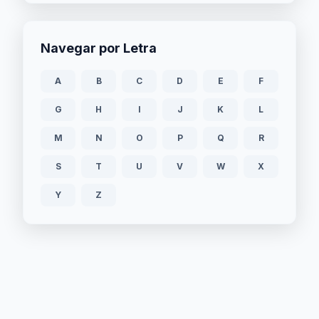
Navegar por Letra
A
B
C
D
E
F
G
H
I
J
K
L
M
N
O
P
Q
R
S
T
U
V
W
X
Y
Z