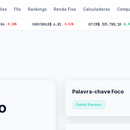
ões
FIIs
Rankings
Renda Fixa
Calculadoras
Compa
GBP/BRL
R$ 6,81
BTC
R$ 325.788,18
8%
-0,34%
+1,06%
Palavra-chave Foco
o
Fundo Passivo