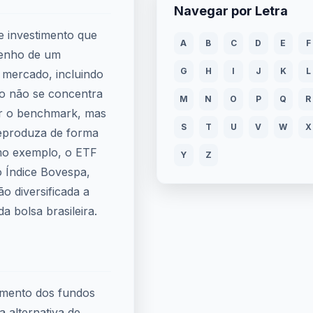
Navegar por Letra
 investimento que
A
B
C
D
E
F
penho de um
G
H
I
J
K
L
 mercado, incluindo
o não se concentra
M
N
O
P
Q
R
rar o benchmark, mas
S
T
U
V
W
X
reproduza de forma
mo exemplo, o ETF
Y
Z
o Índice Bovespa,
o diversificada a
a bolsa brasileira.
dimento dos fundos
a alternativa de