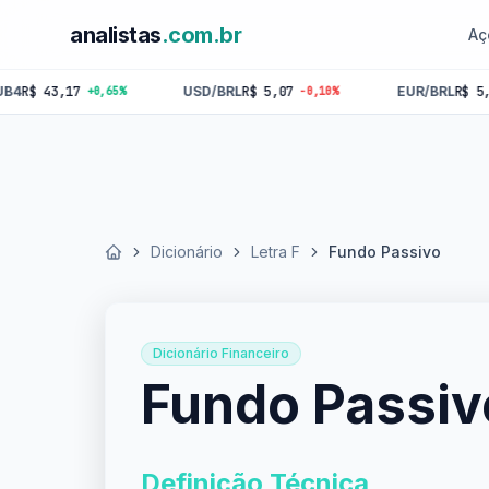
analistas
.com.br
Aç
3,17
USD/BRL
R$ 5,07
EUR/BRL
R$ 5,84
+0,65%
-0,10%
-0,1
Dicionário
Letra F
Fundo Passivo
Início
Dicionário Financeiro
Fundo Passiv
Definição Técnica