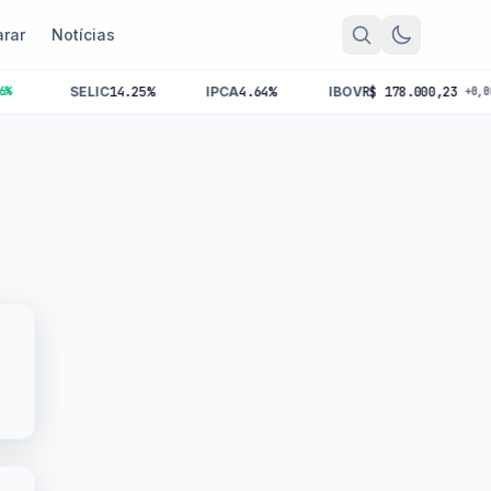
rar
Notícias
SELIC
14.25%
IPCA
4.64%
IBOV
R$ 178.000,23
+0,00%