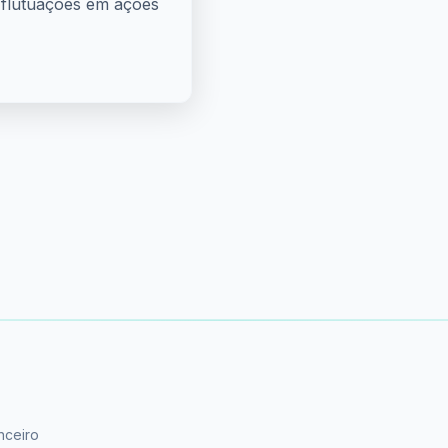
a flutuações em ações
nceiro