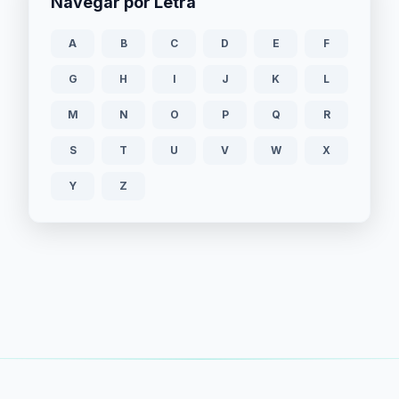
Navegar por Letra
A
B
C
D
E
F
G
H
I
J
K
L
M
N
O
P
Q
R
S
T
U
V
W
X
Y
Z