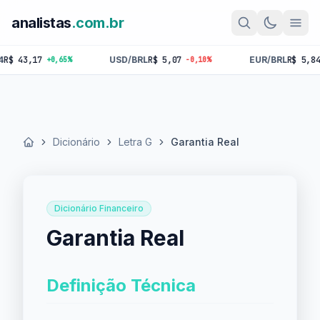
analistas
.com.br
 43,17
USD/BRL
R$ 5,07
EUR/BRL
R$ 5,84
+0,65%
-0,10%
-0
Dicionário
Letra G
Garantia Real
Início
Dicionário Financeiro
Garantia Real
Definição Técnica