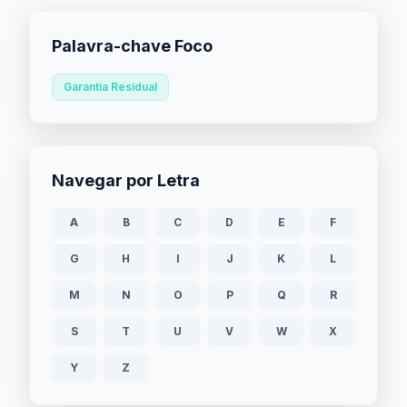
Palavra-chave Foco
Garantia Residual
Navegar por Letra
A
B
C
D
E
F
G
H
I
J
K
L
M
N
O
P
Q
R
S
T
U
V
W
X
Y
Z