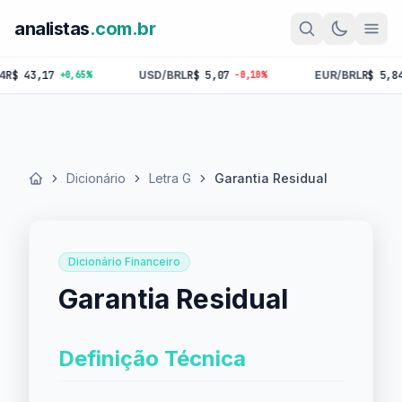
analistas
.com.br
3,17
USD/BRL
R$ 5,07
EUR/BRL
R$ 5,84
+0,65%
-0,10%
-0,1
Dicionário
Letra G
Garantia Residual
Início
Dicionário Financeiro
Garantia Residual
Definição Técnica