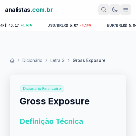
analistas
.com.br
43,17
USD/BRL
R$ 5,07
EUR/BRL
R$ 5,84
+0,65%
-0,10%
-0,
Dicionário
Letra G
Gross Exposure
Início
Dicionário Financeiro
Gross Exposure
Definição Técnica