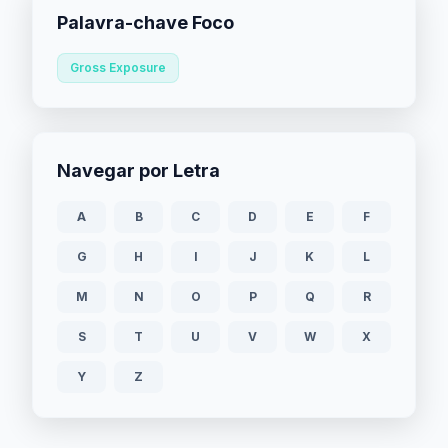
Palavra-chave Foco
Gross Exposure
Navegar por Letra
A
B
C
D
E
F
G
H
I
J
K
L
M
N
O
P
Q
R
S
T
U
V
W
X
Y
Z