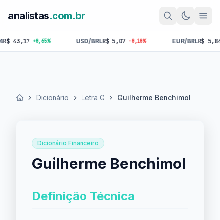
analistas
.com.br
43,17
USD/BRL
R$ 5,07
EUR/BRL
R$ 5,84
+0,65%
-0,10%
-0,
Dicionário
Letra G
Guilherme Benchimol
Início
Dicionário Financeiro
Guilherme Benchimol
Definição Técnica