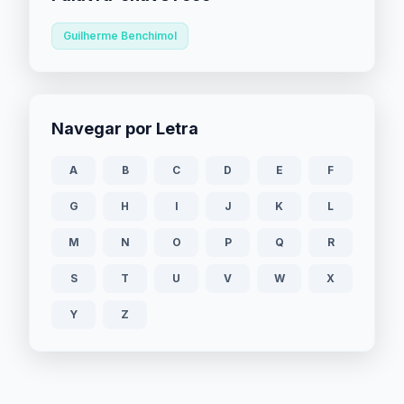
Guilherme Benchimol
Navegar por Letra
A
B
C
D
E
F
G
H
I
J
K
L
M
N
O
P
Q
R
S
T
U
V
W
X
Y
Z