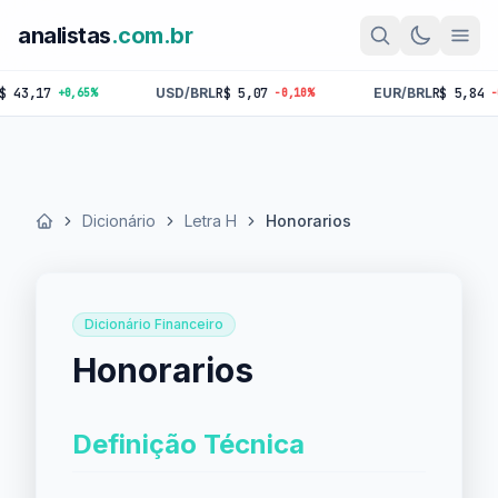
analistas
.com.br
17
USD/BRL
R$ 5,07
EUR/BRL
R$ 5,84
+0,65%
-0,10%
-0,18%
Dicionário
Letra H
Honorarios
Início
Dicionário Financeiro
Honorarios
Definição Técnica