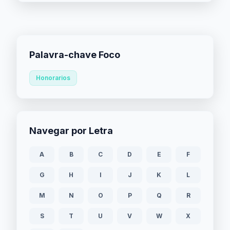
Palavra-chave Foco
Honorarios
Navegar por Letra
A
B
C
D
E
F
G
H
I
J
K
L
M
N
O
P
Q
R
S
T
U
V
W
X