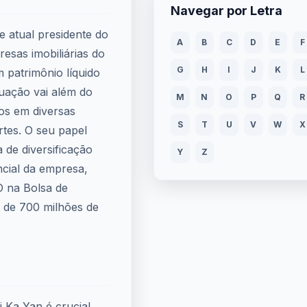
Navegar por Letra
e atual presidente do
A
B
C
D
E
F
sas imobiliárias do
G
H
I
J
K
L
patrimônio líquido
tuação vai além do
M
N
O
P
Q
R
tos em diversas
S
T
U
V
W
X
tes. O seu papel
a de diversificação
Y
Z
cial da empresa,
 na Bolsa de
 de 700 milhões de
i Ka Yan é crucial