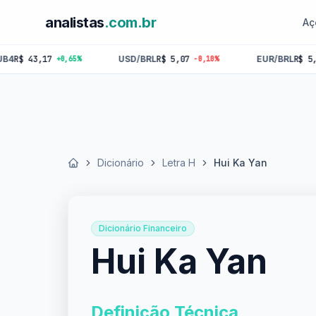
analistas
.com.br
Aç
3,17
USD/BRL
R$ 5,07
EUR/BRL
R$ 5,84
+0,65%
-0,10%
-0,18
Dicionário
Letra H
Hui Ka Yan
Início
Dicionário Financeiro
Hui Ka Yan
Definição Técnica