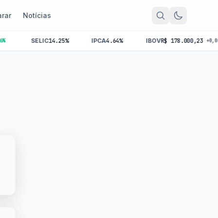
rar
Notícias
SELIC
14.25%
IPCA
4.64%
IBOV
R$ 178.000,23
+0,00%