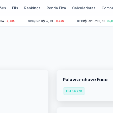
ões
FIIs
Rankings
Renda Fixa
Calculadoras
Compa
GBP/BRL
R$ 6,81
BTC
R$ 325.788,18
%
-0,34%
+1,06%
Palavra-chave Foco
Hui Ka Yan