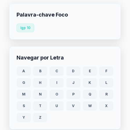
Palavra-chave Foco
Igp 10
Navegar por Letra
A
B
C
D
E
F
G
H
I
J
K
L
M
N
O
P
Q
R
S
T
U
V
W
X
Y
Z