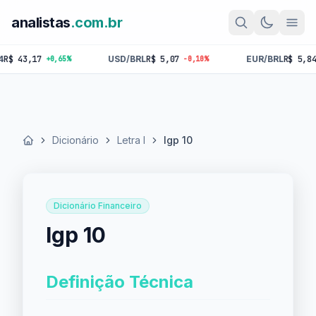
analistas
.com.br
43,17
USD/BRL
R$ 5,07
EUR/BRL
R$ 5,84
+0,65%
-0,10%
-0,1
Dicionário
Letra I
Igp 10
Início
Dicionário Financeiro
Igp 10
Definição Técnica