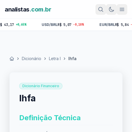
analistas
.com.br
,17
USD/BRL
R$ 5,07
EUR/BRL
R$ 5,84
+0,65%
-0,10%
-0,18%
Dicionário
Letra I
Ihfa
Início
Dicionário Financeiro
Ihfa
Definição Técnica