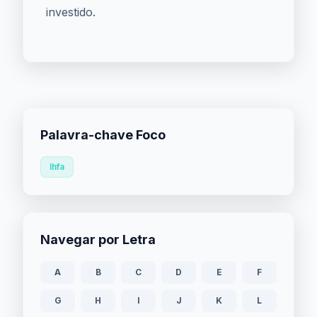
investido.
Palavra-chave Foco
Ihfa
Navegar por Letra
A
B
C
D
E
F
G
H
I
J
K
L