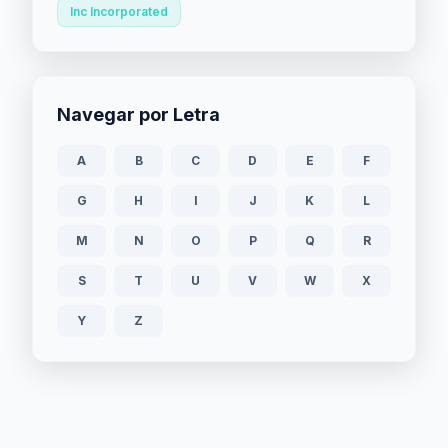
Inc Incorporated
Navegar por Letra
A
B
C
D
E
F
G
H
I
J
K
L
M
N
O
P
Q
R
S
T
U
V
W
X
Y
Z