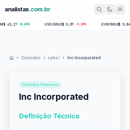
analistas
.com.br
3,17
USD/BRL
R$ 5,07
EUR/BRL
R$ 5,84
+0,65%
-0,10%
-0,1
Dicionário
Letra I
Inc Incorporated
Início
Dicionário Financeiro
Inc Incorporated
Definição Técnica