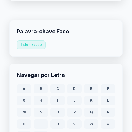
Palavra-chave Foco
Indenizacao
Navegar por Letra
A
B
C
D
E
F
G
H
I
J
K
L
M
N
O
P
Q
R
S
T
U
V
W
X