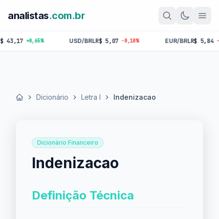
analistas
.com.br
17
USD/BRL
R$ 5,07
EUR/BRL
R$ 5,84
+0,65%
-0,10%
-0,18%
Dicionário
Letra I
Indenizacao
Início
Dicionário Financeiro
Indenizacao
Definição Técnica