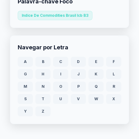
Palavra-chave Foco
Indice De Commodities Brasil Icb B3
Navegar por Letra
A
B
C
D
E
F
G
H
I
J
K
L
M
N
O
P
Q
R
S
T
U
V
W
X
Y
Z