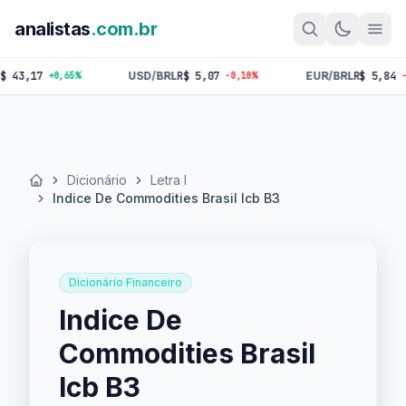
analistas
.com.br
17
USD/BRL
R$ 5,07
EUR/BRL
R$ 5,84
+0,65%
-0,10%
-0,18%
Dicionário
Letra I
Início
Indice De Commodities Brasil Icb B3
Dicionário Financeiro
Indice De
Commodities Brasil
Icb B3