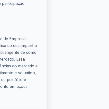
 participação
ice de Empresas
álise do desempenho
 abrangente de como
mercado. Essa
dências do mercado e
timento e valuation,
de portfólio e
imento em ações.