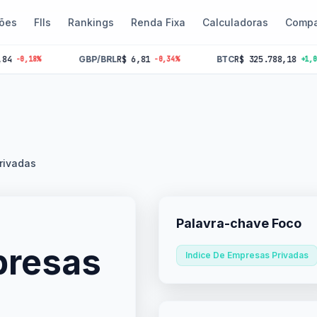
ões
FIIs
Rankings
Renda Fixa
Calculadoras
Compa
GBP/BRL
R$ 6,81
BTC
R$ 325.788,18
%
-0,34%
+1,06%
rivadas
Palavra-chave Foco
presas
Indice De Empresas Privadas