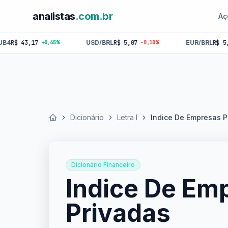
analistas
.com.br
Aç
,17
USD/BRL
R$ 5,07
EUR/BRL
R$ 5,84
+0,65%
-0,10%
-0,18
Dicionário
Letra I
Indice De Empresas P
Início
Dicionário Financeiro
Indice De Em
Privadas