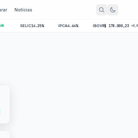
rar
Notícias
SELIC
14.25%
IPCA
4.64%
IBOV
R$ 178.000,23
+0,00%