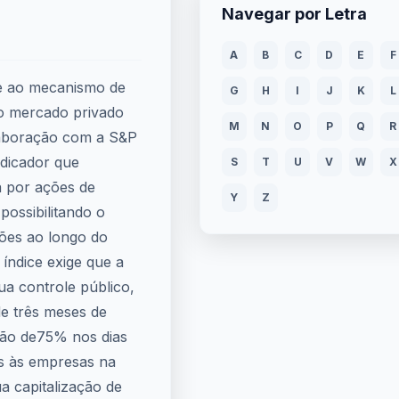
Navegar por Letra
A
B
C
D
E
F
e ao mecanismo de
G
H
I
J
K
L
o mercado privado
M
N
O
P
Q
R
laboração com a S&P
dicador que
S
T
U
V
W
X
a por ações de
Y
Z
ossibilitando o
ões ao longo do
índice exige que a
ua controle público,
e três meses de
ação de75% nos dias
os às empresas na
a capitalização de