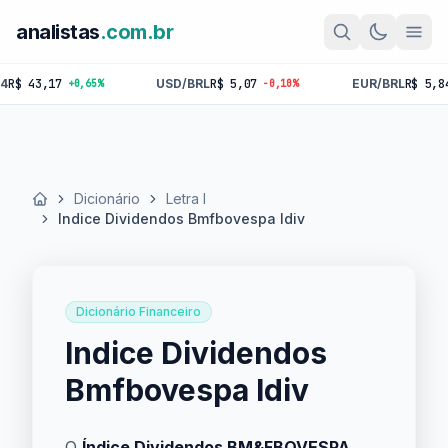
analistas
.com.br
43,17
USD/BRL
R$ 5,07
EUR/BRL
R$ 5,84
+0,65%
-0,10%
-0,
Dicionário
Letra I
Início
Indice Dividendos Bmfbovespa Idiv
Dicionário Financeiro
Indice Dividendos
Bmfbovespa Idiv
O
Índice Dividendos BM&FBOVESPA