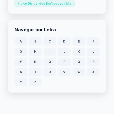
Indice Dividendos Bmfbovespa Idiv
Navegar por Letra
A
B
C
D
E
F
G
H
I
J
K
L
M
N
O
P
Q
R
S
T
U
V
W
X
Y
Z