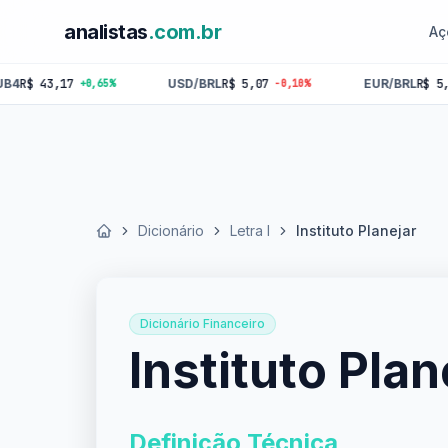
analistas
.com.br
Aç
3,17
USD/BRL
R$ 5,07
EUR/BRL
R$ 5,84
+0,65%
-0,10%
-0,18
Dicionário
Letra I
Instituto Planejar
Início
Dicionário Financeiro
Instituto Plan
Definição Técnica