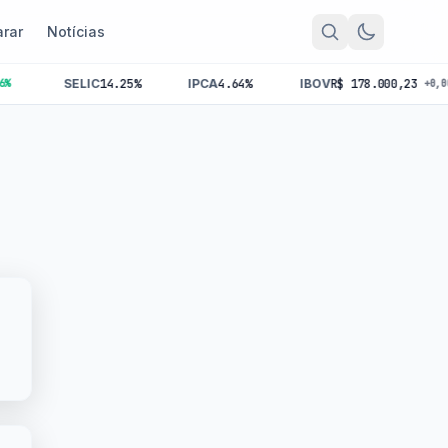
rar
Notícias
SELIC
14.25%
IPCA
4.64%
IBOV
R$ 178.000,23
+0,00%