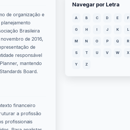
Navegar por Letra
smo de organização e
A
B
C
D
E
F
o planejamento
G
H
I
J
K
L
sociação Brasileira
m novembro de 2016,
M
N
O
P
Q
R
representação de
S
T
U
V
W
X
ntidade responsável
l Planner, mantendo
Y
Z
 Standards Board.
ntexto financeiro
ruturar a profissão
s profissionais
dos. Para analistas