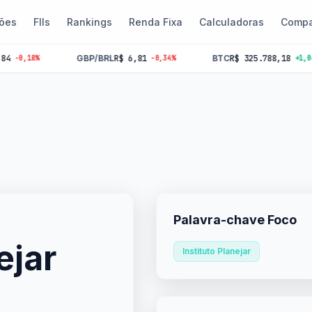
ões
FIIs
Rankings
Renda Fixa
Calculadoras
Compa
GBP/BRL
R$ 6,81
BTC
R$ 325.788,18
%
-0,34%
+1,06%
Palavra-chave Foco
ejar
Instituto Planejar