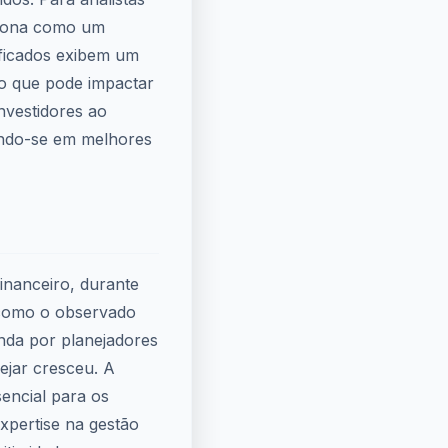
nciona como um
tificados exibem um
 o que pode impactar
nvestidores ao
tindo-se em melhores
nanceiro, durante
 como o observado
anda por planejadores
nejar cresceu. A
sencial para os
xpertise na gestão