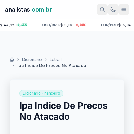
analistas
.com.br
,17
USD/BRL
R$ 5,07
EUR/BRL
R$ 5,84
+0,65%
-0,10%
-0,18%
Dicionário
Letra I
Início
Ipa Indice De Precos No Atacado
Dicionário Financeiro
Ipa Indice De Precos
No Atacado