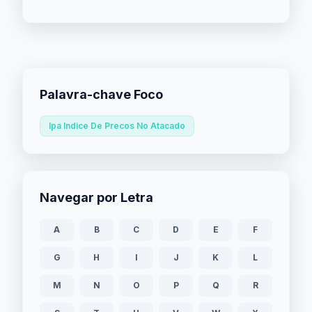
Palavra-chave Foco
Ipa Indice De Precos No Atacado
Navegar por Letra
A
B
C
D
E
F
G
H
I
J
K
L
M
N
O
P
Q
R